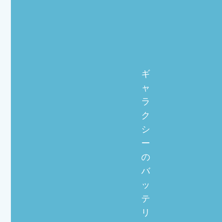
ギ
ャ
ラ
ク
シ
ー
の
バ
ッ
テ
リ