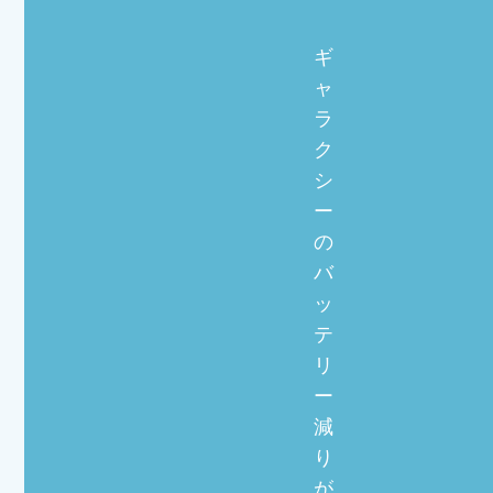
ギ
ャ
ラ
ク
シ
ー
の
バ
ッ
テ
リ
ー
減
り
が