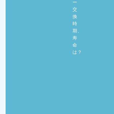
ー
交
換
時
期、
寿
命
は？