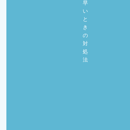
早
い
と
き
の
対
処
法