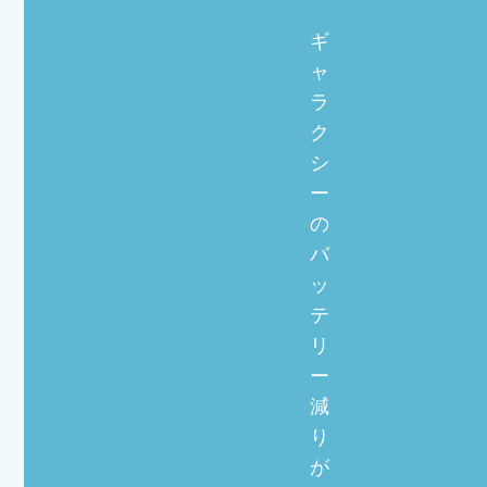
ギ
ャ
ラ
ク
シ
ー
の
バ
ッ
テ
リ
ー
減
り
が