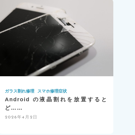
ガラス割れ修理
スマホ修理症状
Android の液晶割れを放置すると
ど……
2026年4月2日