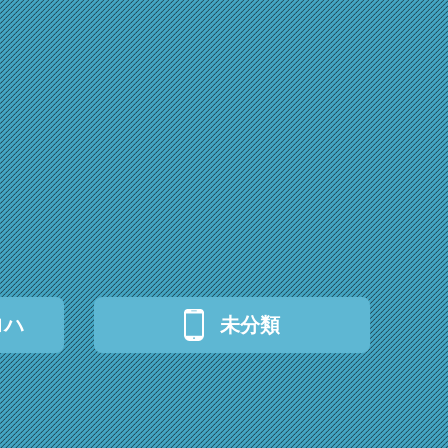
ロハ
未分類