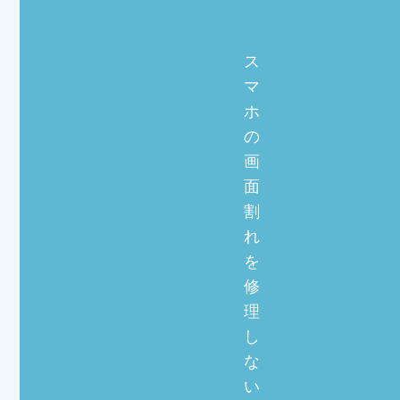
ス
マ
ホ
の
画
面
割
れ
を
修
理
し
な
い