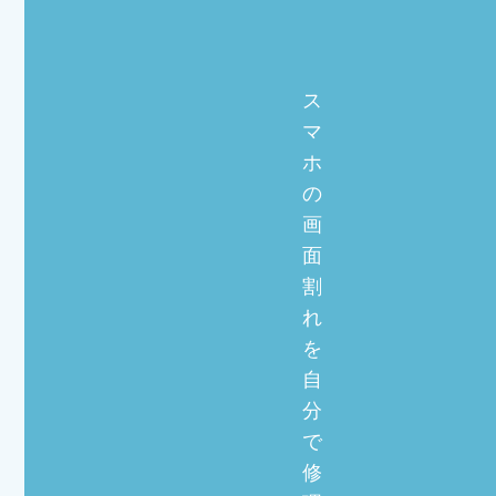
ス
マ
ホ
の
画
面
割
れ
を
自
分
で
修