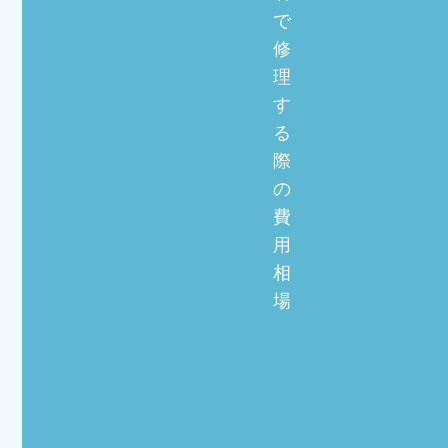
で
修
理
す
る
際
の
費
用
相
場