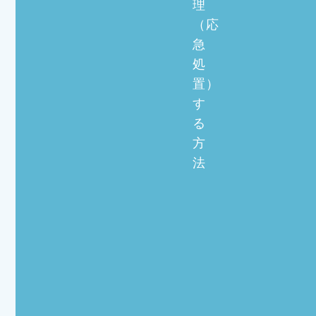
理
（応
急
処
置）
す
る
方
法