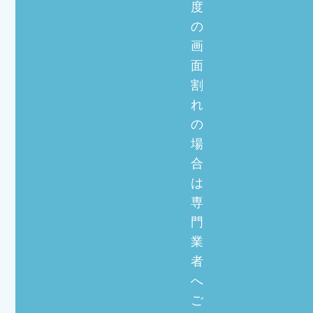
度
の
画
面
割
れ
の
場
合
は
専
門
業
者
へ
ご