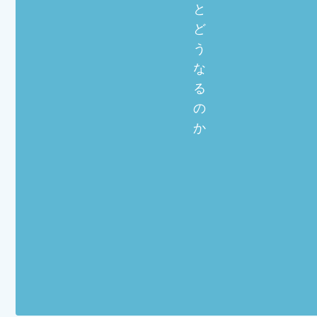
と
ど
う
な
る
の
か