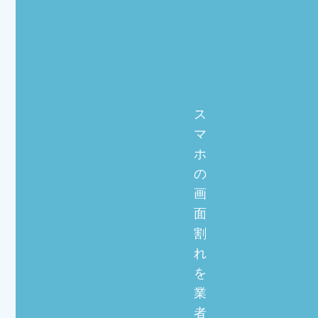
ス
マ
ホ
の
画
面
割
れ
を
業
者