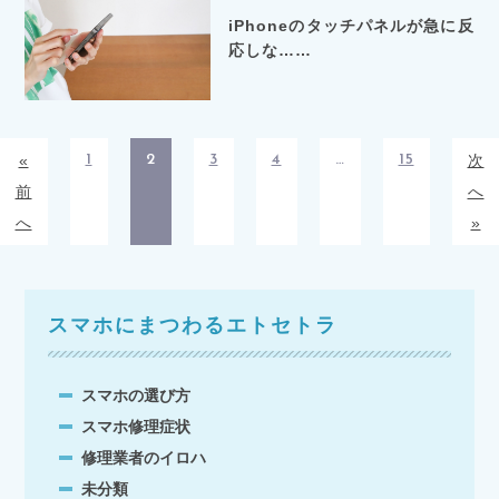
iPhoneのタッチパネルが急に反
応しな……
«
1
2
3
4
…
15
次
前
へ
へ
»
スマホにまつわるエトセトラ
スマホの選び方
スマホ修理症状
修理業者のイロハ
未分類